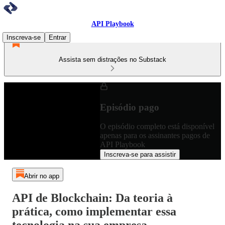
API Playbook
Inscreva-se
Entrar
Assista sem distrações no Substack
Episódio pago
O episódio completo está disponível
apenas para os assinantes pagos de
API Playbook
Inscreva-se para assistir
Abrir no app
API de Blockchain: Da teoria à
prática, como implementar essa