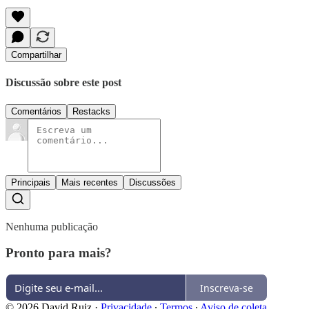
Compartilhar
Discussão sobre este post
Comentários
Restacks
Principais
Mais recentes
Discussões
Nenhuma publicação
Pronto para mais?
Inscreva-se
© 2026 David Ruiz
·
Privacidade
∙
Termos
∙
Aviso de coleta