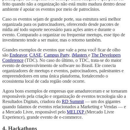
feito quando não a organização não está muito madura dentro desse
ambiente é apoiar os eventos por meio de patrocínios.
Caso os eventos sejam de grande porte, sua estrutura será melhor
organizada para os patrocinadores, oferecendo desde pacotes de
mídia até todo suporte necessário para ações antes e durante o
evento. Comparado a organizar ou frequentar meetups, esse tipo de
investimento tende a ser maior, mas o retorno também.
Grandes exemplos de eventos que vale a pena você ficar de olho
são
Endeavor
,
CASE
,
Campus Party
,
iMasters
e
The Developers
Conference
(TDC). No caso do último, o TDC, trata-se do maior
evento de desenvolvimento de software no Brasil. Ele conecta
organizadores de meetups e eventos, patrocinadores, palestrantes e
empreendedores em uma única plataforma, fortalecendo o
ecossistema local de cada região onde ocorre.
Agora bons exemplos de empresas que amadureceram e se tornaram
responsáveis pela criação e organização de eventos tecnologia são a
Resultados Digitais, criadora do
RD Summit
— um dos gigantes
quando falamos de eventos relacionados a Marketing e Vendas — e
a Mercado Livre, responsável pelo
MELIXP
(Mercado Livre
Experience), grande evento de e-commerce.
4. Hackathons