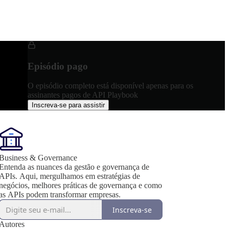
Episódio pago
O episódio completo está disponível apenas para os
assinantes pagos de API Playbook
Inscreva-se para assistir
Business & Governance
Entenda as nuances da gestão e governança de
APIs. Aqui, mergulhamos em estratégias de
negócios, melhores práticas de governança e como
as APIs podem transformar empresas.
Inscreva-se
Autores