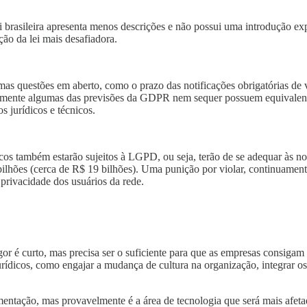
 brasileira apresenta menos descrições e não possui uma introdução expli
o da lei mais desafiadora.
gumas questões em aberto, como o prazo das notificações obrigatórias d
elizmente algumas das previsões da GDPR nem sequer possuem equivalen
os jurídicos e técnicos.
cos também estarão sujeitos à LGPD, ou seja, terão de se adequar às 
bilhões (cerca de R$ 19 bilhões). Uma punição por violar, continuame
rivacidade dos usuários da rede.
D
or é curto, mas precisa ser o suficiente para que as empresas consigam
jurídicos, como engajar a mudança de cultura na organização, integrar o
mentação, mas provavelmente é a área de tecnologia que será mais afe