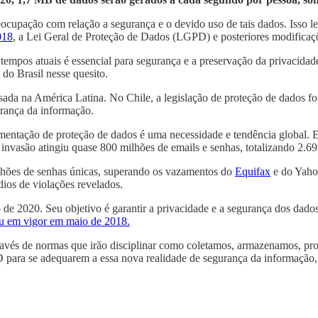
upação com relação a segurança e o devido uso de tais dados. Isso levo
018
, a Lei Geral de Proteção de Dados (LGPD) e posteriores modifica
empos atuais é essencial para segurança e a preservação da privacidade
do Brasil nesse quesito.
sada na América Latina. No Chile, a legislação de proteção de dados f
rança da informação.
mentação de proteção de dados é uma necessidade e tendência global. 
invasão atingiu quase 800 milhões de emails e senhas, totalizando 2.692
lhões de senhas únicas, superando os vazamentos do
Equifax
e do Yahoo
ios de violações revelados.
to de 2020. Seu objetivo é garantir a privacidade e a segurança dos d
u em vigor em maio de 2018.
vés de normas que irão disciplinar como coletamos, armazenamos, proc
D para se adequarem a essa nova realidade de segurança da informação