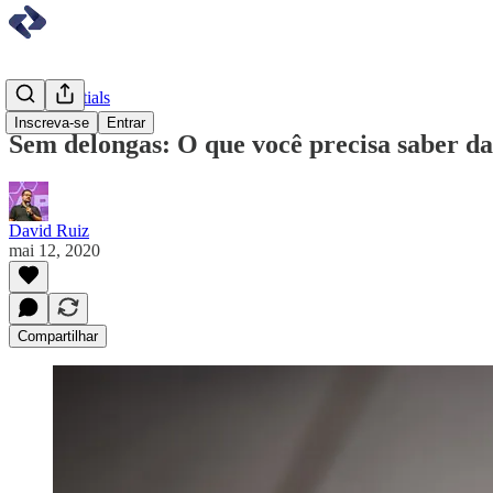
API Essentials
Inscreva-se
Entrar
Sem delongas: O que você precisa saber d
David Ruiz
mai 12, 2020
Compartilhar