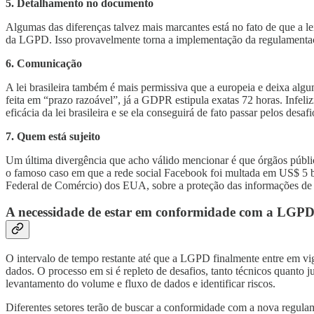
5. Detalhamento no documento
Algumas das diferenças talvez mais marcantes está no fato de que a lei
da LGPD. Isso provavelmente torna a implementação da regulamentaçã
6. Comunicação
A lei brasileira também é mais permissiva que a europeia e deixa al
feita em “prazo razoável”, já a GDPR estipula exatas 72 horas. Inf
eficácia da lei brasileira e se ela conseguirá de fato passar pelos desafi
7. Quem está sujeito
Um última divergência que acho válido mencionar é que órgãos públi
o famoso caso em que a rede social Facebook foi multada em US$ 5 
Federal de Comércio) dos EUA, sobre a proteção das informações de p
A necessidade de estar em conformidade com a LGP
O intervalo de tempo restante até que a LGPD finalmente entre em vig
dados. O processo em si é repleto de desafios, tanto técnicos quanto 
levantamento do volume e fluxo de dados e identificar riscos.
Diferentes setores terão de buscar a conformidade com a nova regula