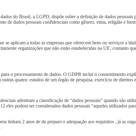
os do Brasil, a LGPD, dispõe sobre a definição de dados pessoais par
ento de dados pessoais confidenciais como gênero, etnia, religião e biom
ue se aplicam a todas as empresas que oferecem bens ou serviços a tit
itamente organizações que não estão estabelecidas na UE, contanto qu
l para o processamento de dados. O GDPR inclui o consentimento explíci
a outras quatro: estudos de um órgão de pesquisa, exercício de direitos 
nciais adentram a classificação de “dados pessoais” quando são utiliz
 12 eles podem ser considerados dados pessoais “aqueles utilizados par
tinham 2 anos de de preparo e adequação aos requisitos , já as organ
.