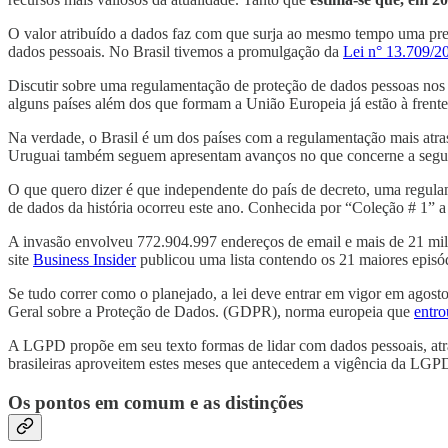
O valor atribuído a dados faz com que surja ao mesmo tempo uma preoc
dados pessoais. No Brasil tivemos a promulgação da
Lei n° 13.709/2
Discutir sobre uma regulamentação de proteção de dados pessoas nos t
alguns países além dos que formam a União Europeia já estão à frente 
Na verdade, o Brasil é um dos países com a regulamentação mais atra
Uruguai também seguem apresentam avanços no que concerne a segu
O que quero dizer é que independente do país de decreto, uma regula
de dados da história ocorreu este ano. Conhecida por “Coleção # 1” a 
A invasão envolveu 772.904.997 endereços de email e mais de 21 mi
site
Business Insider
publicou uma lista contendo os 21 maiores episód
Se tudo correr como o planejado, a lei deve entrar em vigor em agos
Geral sobre a Proteção de Dados. (GDPR), norma europeia que
entro
A LGPD propõe em seu texto formas de lidar com dados pessoais, atra
brasileiras aproveitem estes meses que antecedem a vigência da LGP
Os pontos em comum e as distinções