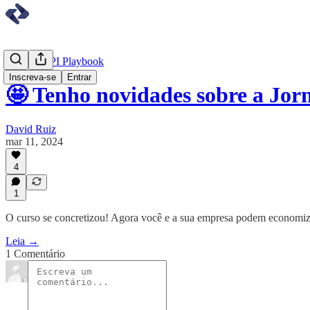
Jornada API Playbook
Inscreva-se
Entrar
🤩 Tenho novidades sobre a Jor
David Ruiz
mar 11, 2024
4
1
O curso se concretizou! Agora você e a sua empresa podem economiza
Leia →
1 Comentário